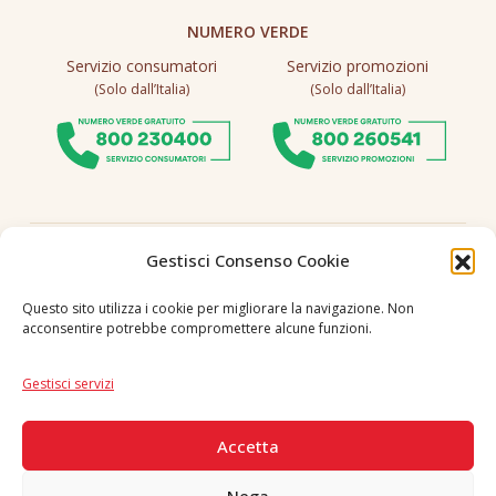
NUMERO VERDE
Servizio consumatori
Servizio promozioni
(Solo dall’Italia)
(Solo dall’Italia)
Seguici
Gestisci Consenso Cookie
Questo sito utilizza i cookie per migliorare la navigazione. Non
acconsentire potrebbe compromettere alcune funzioni.
Lingua
IT
|
EN
Gestisci servizi
PAGAMENTI SICURI
Accetta
Nega