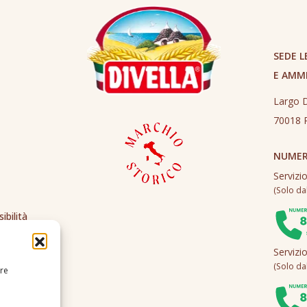
SEDE L
E AMM
Largo D
70018 R
NUMER
Servizi
(Solo dall
ibilità
Servizi
(Solo dall
ire