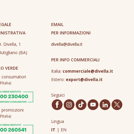
EGALE
EMAIL
INISTRATIVA
PER INFORMAZIONI
. Divella, 1
divella@divella.it
utigliano (BA)
PER INFO COMMERCIALI
O VERDE
Italia:
commerciale@divella.it
o consumatori
Estero:
export@divella.it
’Italia)
Seguici
o promozioni
’Italia)
Lingua
IT
|
EN