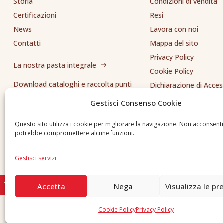
Storia
Condizioni di vendita
Certificazioni
Resi
News
Lavora con noi
Contatti
Mappa del sito
Privacy Policy
La nostra pasta integrale
Cookie Policy
Download cataloghi e raccolta punti
Dichiarazione di Access
Whistleblowing
Gestisci Consenso Cookie
Inviaci una segnalazione
Questo sito utilizza i cookie per migliorare la navigazione. Non acconsent
potrebbe compromettere alcune funzioni.
Gestisci servizi
Accetta
Nega
Visualizza le pr
Cookie Policy
Privacy Policy