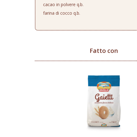
cacao in polvere q.b.
farina di cocco q.b.
Fatto con