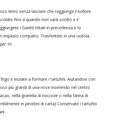
uoco lento senza lasciare che raggiunga il bollore.
colate fino a quando non sarà sciolto e il
giungete i Gaietti tritati in precedenza e lo
 impasto compatto. Trasferitelo in una ciotola,
 per 1h
rigo e iniziate a formare i tartufini. Aiutandovi con
poco più grandi di una noce inserendo nel centro
acao, nella granella di nocciole o nella farina di
ibilmente in pirottini di carta) Conservate i tartufini
rli