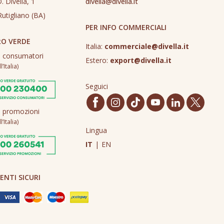
. Divella, 1
divella@divella.it
utigliano (BA)
PER INFO COMMERCIALI
O VERDE
Italia:
commerciale@divella.it
o consumatori
Estero:
export@divella.it
’Italia)
Seguici
o promozioni
’Italia)
Lingua
IT
|
EN
NTI SICURI