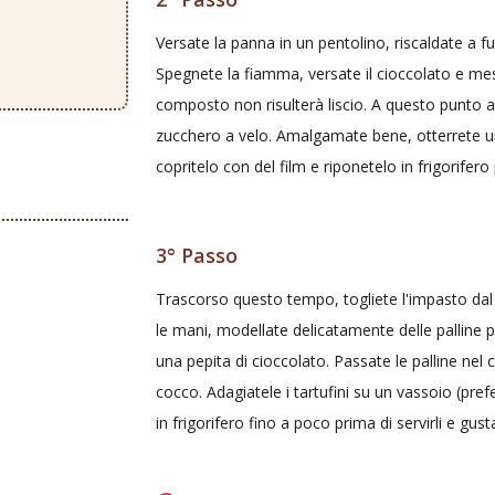
Versate la panna in un pentolino, riscaldate a f
Spegnete la fiamma, versate il cioccolato e mes
composto non risulterà liscio. A questo punto ag
zucchero a velo. Amalgamate bene, otterrete un
copritelo con del film e riponetelo in frigorifero
3° Passo
Trascorso questo tempo, togliete l'impasto dal f
le mani, modellate delicatamente delle palline 
una pepita di cioccolato. Passate le palline nel c
cocco. Adagiatele i tartufini su un vassoio (prefer
in frigorifero fino a poco prima di servirli e gusta