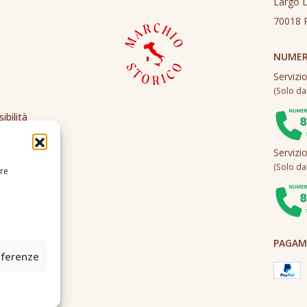
Largo D
70018 R
NUMER
Servizi
(Solo dall
ibilità
Servizi
(Solo dall
ire
PAGAME
eferenze