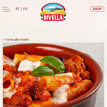
IT
|
EN
SHOP
< Torna alle ricette