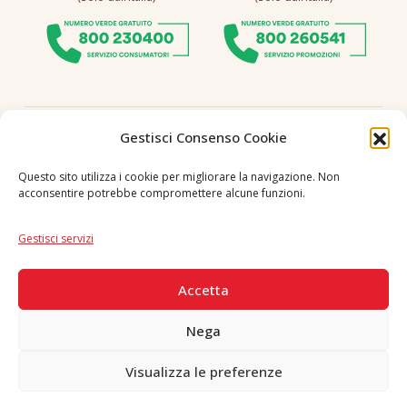
Seguici
Gestisci Consenso Cookie
Questo sito utilizza i cookie per migliorare la navigazione. Non
acconsentire potrebbe compromettere alcune funzioni.
Lingua
IT
|
EN
Gestisci servizi
PAGAMENTI SICURI
Accetta
Nega
Visualizza le preferenze
Copyright © 2026 F. Divella S.p.A. - P.IVA 00257660720 - REA: 35658
SDI: MZO2A0U - Tutti i diritti riservati