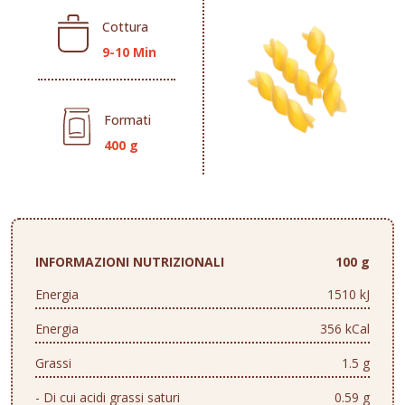
Cottura
9-10 Min
Formati
400 g
INFORMAZIONI NUTRIZIONALI
100 g
Energia
1510 kJ
Energia
356 kCal
Grassi
1.5 g
- Di cui acidi grassi saturi
0.59 g