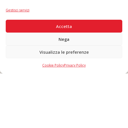
IT
|
EN
Gestisci servizi
PAGAMENTI SICURI
Accetta
Nega
Visualizza le preferenze
Copyright © 2026 F. Divella S.p.A. - P.IVA 00257660720 - REA: 35658
SDI: MZO2A0U - Tutti i diritti riservati
Cookie Policy
Privacy Policy
Made in Never Before Italia