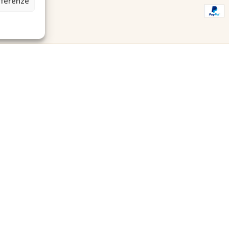
eferenze
2A0U - Tutti i diritti riservati