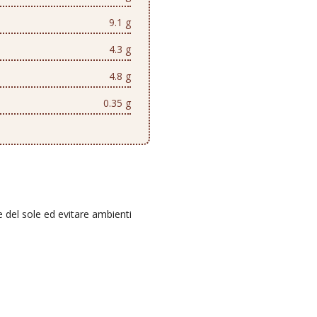
9.1 g
4.3 g
4.8 g
0.35 g
e del sole ed evitare ambienti