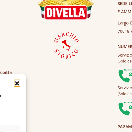
SEDE L
E AMM
Largo D
70018 R
NUMER
Servizi
(Solo dall
ibilità
Servizi
(Solo dall
ire
PAGAME