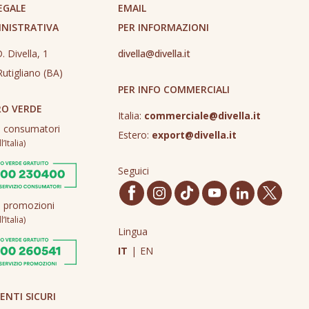
EGALE
EMAIL
INISTRATIVA
PER INFORMAZIONI
. Divella, 1
divella@divella.it
utigliano (BA)
PER INFO COMMERCIALI
O VERDE
Italia:
commerciale@divella.it
o consumatori
Estero:
export@divella.it
’Italia)
Seguici
o promozioni
’Italia)
Lingua
IT
|
EN
NTI SICURI