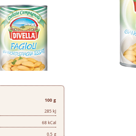
100 g
285 kJ
68 kCal
0.5 g