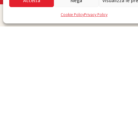
Accetta
Nega
Visualizza le pr
Cookie Policy
Privacy Policy
Copyright © 2026 F. Divella S.p.A. - P.IVA 00257660720 - REA: 35658 SDI: MZO