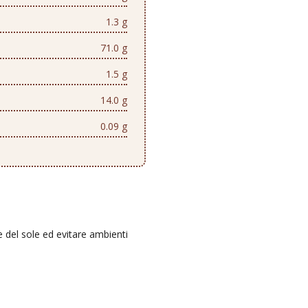
1.3 g
71.0 g
1.5 g
14.0 g
0.09 g
e del sole ed evitare ambienti