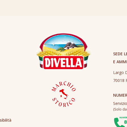
SEDE L
E AMM
Largo D
70018 R
NUMER
Servizi
(Solo dall
ibilità