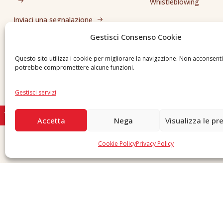
Whistleblowing
Inviaci una segnalazione
Gestisci Consenso Cookie
Questo sito utilizza i cookie per migliorare la navigazione. Non acconsent
potrebbe compromettere alcune funzioni.
Gestisci servizi
Accetta
Nega
Visualizza le pr
Cookie Policy
Privacy Policy
Copyright © 2026 F. Divella S.p.A. - P.IVA 00257660720 - REA: 35658 SDI: MZO