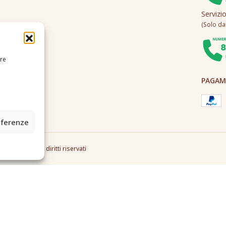
Servizi
(Solo dall
ire
PAGAME
eferenze
2A0U - Tutti i diritti riservati