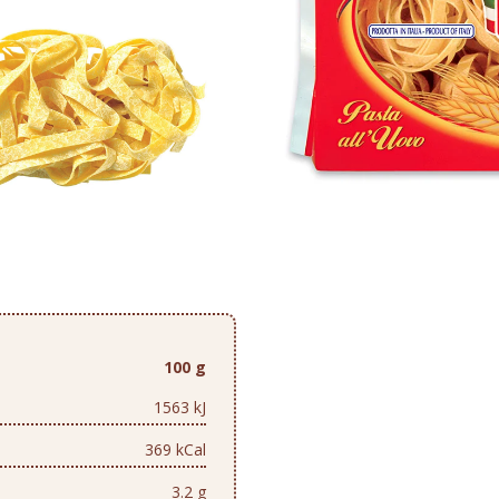
100 g
1563 kJ
369 kCal
3.2 g