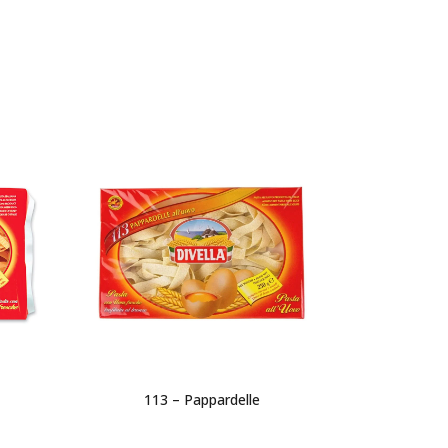
113 – Pappardelle
95 – T