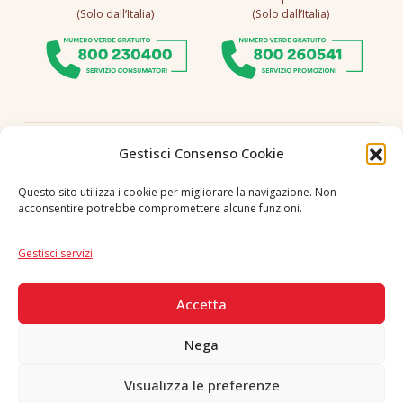
(Solo dall’Italia)
(Solo dall’Italia)
Seguici
Gestisci Consenso Cookie
Questo sito utilizza i cookie per migliorare la navigazione. Non
acconsentire potrebbe compromettere alcune funzioni.
Lingua
IT
|
EN
Gestisci servizi
PAGAMENTI SICURI
Accetta
Nega
Visualizza le preferenze
Copyright © 2026 F. Divella S.p.A. - P.IVA 00257660720 - REA: 35658