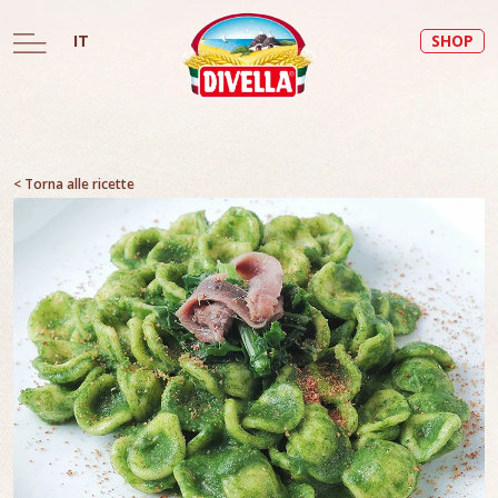
IT
SHOP
< Torna alle ricette