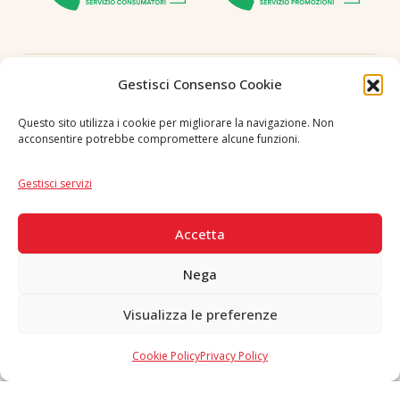
Seguici
Gestisci Consenso Cookie
Questo sito utilizza i cookie per migliorare la navigazione. Non
acconsentire potrebbe compromettere alcune funzioni.
Lingua
IT
|
EN
Gestisci servizi
PAGAMENTI SICURI
Accetta
Nega
Visualizza le preferenze
Copyright © 2026 F. Divella S.p.A. - P.IVA 00257660720 - REA: 35658
SDI: MZO2A0U - Tutti i diritti riservati
Cookie Policy
Privacy Policy
Made in Never Before Italia