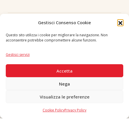
Seguici
Gestisci Consenso Cookie
Questo sito utilizza i cookie per migliorare la navigazione. Non
acconsentire potrebbe compromettere alcune funzioni.
Lingua
IT
|
EN
Gestisci servizi
PAGAMENTI SICURI
Accetta
Nega
Visualizza le preferenze
Copyright © 2026 F. Divella S.p.A. - P.IVA 00257660720 - REA: 35658
SDI: MZO2A0U - Tutti i diritti riservati
Cookie Policy
Privacy Policy
Made in Never Before Italia