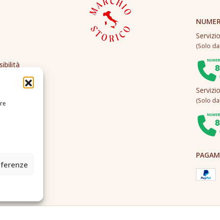
NUMER
Servizi
(Solo dall
ibilità
Servizi
(Solo dall
ire
PAGAME
eferenze