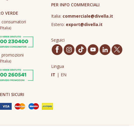
PER INFO COMMERCIALI
O VERDE
Italia:
commerciale@divella.it
o consumatori
Estero:
export@divella.it
’Italia)
Seguici
o promozioni
’Italia)
Lingua
IT
|
EN
NTI SICURI