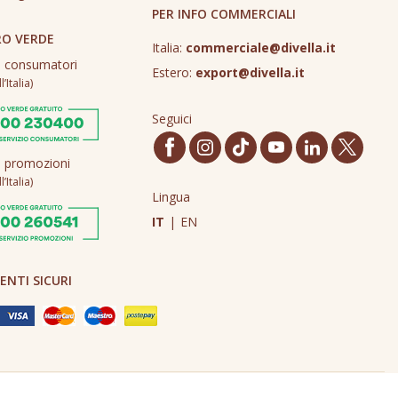
PER INFO COMMERCIALI
O VERDE
Italia:
commerciale@divella.it
o consumatori
Estero:
export@divella.it
’Italia)
Seguici
o promozioni
’Italia)
Lingua
IT
|
EN
NTI SICURI