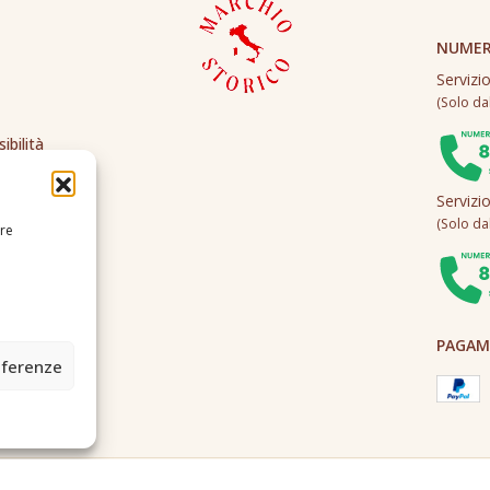
NUMER
Servizi
(Solo dall
ibilità
Servizi
(Solo dall
ire
PAGAME
eferenze