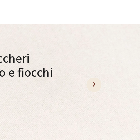
ccheri
o e fiocchi
›